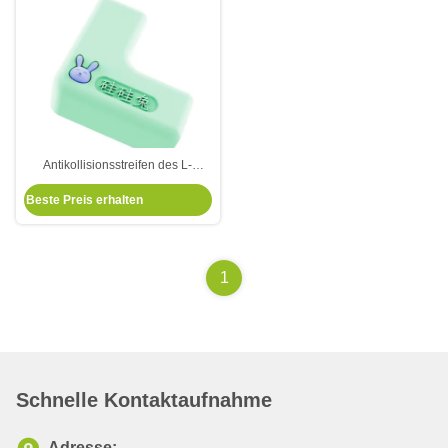
Antikollisionsstreifen des L-
förmigen Silikons des
Beste Preis erhalten
Silikonkaninchens für tabellen-
Eckenstreifen der Kinder
selbstklebenden Antikollisions
1
Schnelle Kontaktaufnahme
Adresse: