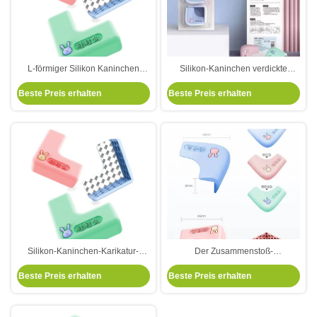
L-förmiger Silikon Kaninchen
Silikon-Kaninchen verdickte
Kinder Silikon Eckschutz Baby
dauerhafte Baby-schützende
Beste Preis erhalten
Beste Preis erhalten
Anti-Kollision Tischkante
Eckkindersicherheits-Tabellen-
ungiftiger Eckschutz
Ecken-Schutzstreifen
Silikon-Kaninchen-Karikatur-
Der Zusammenstoß-
Silikon-Antikollisionsecken-
Verhinderungs-Silikon-Streifen
Beste Preis erhalten
Beste Preis erhalten
Säuglingsantikollisionsschutzhaube
der Silikon-Kaninchen-Kinder
schützt Babys vor stoßendem
Tabellen-Ecken-weichem Streifen