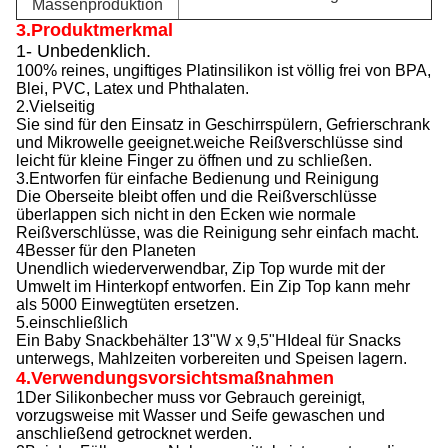
Massenproduktion
3.Produktmerkmal
1- Unbedenklich.
100% reines, ungiftiges Platinsilikon ist völlig frei von BPA,
Blei, PVC, Latex und Phthalaten.
2.Vielseitig
Sie sind für den Einsatz in Geschirrspülern, Gefrierschrank
und Mikrowelle geeignet.weiche Reißverschlüsse sind
leicht für kleine Finger zu öffnen und zu schließen.
3.Entworfen für einfache Bedienung und Reinigung
Die Oberseite bleibt offen und die Reißverschlüsse
überlappen sich nicht in den Ecken wie normale
Reißverschlüsse, was die Reinigung sehr einfach macht.
4Besser für den Planeten
Unendlich wiederverwendbar, Zip Top wurde mit der
Umwelt im Hinterkopf entworfen. Ein Zip Top kann mehr
als 5000 Einwegtüten ersetzen.
5.einschließlich
Ein Baby Snackbehälter 13
"W x 9,5"H
Ideal für Snacks
unterwegs, Mahlzeiten vorbereiten und Speisen lagern.
4.Verwendungsvorsichtsmaßnahmen
1Der Silikonbecher muss vor Gebrauch gereinigt,
vorzugsweise mit Wasser und Seife gewaschen und
anschließend getrocknet werden.