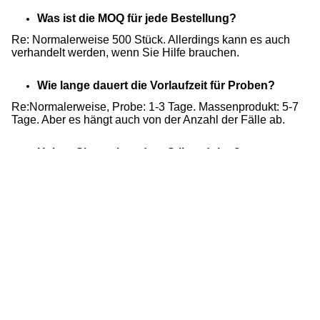
Was ist die MOQ für jede Bestellung?
Re: Normalerweise 500 Stück. Allerdings kann es auch
verhandelt werden, wenn Sie Hilfe brauchen.
Wie lange dauert die Vorlaufzeit für Proben?
Re:Normalerweise, Probe: 1-3 Tage. Massenprodukt: 5-7
Tage. Aber es hängt auch von der Anzahl der Fälle ab.
Haben Sie noch andere Stilprodukte?
Re: Natürlich. Wenn Sie mehr Details sehen möchten,
klicken Sie bitte auf unsere Website:
www.siliconeproductus.com
Stichworte:
Ultra Helles Silikon-Dentitions-Spielzeug
Breathable Frische Frucht-Friedensstifter