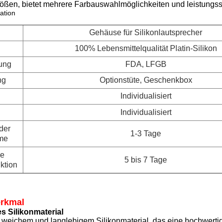
ößen, bietet mehrere Farbauswahlmöglichkeiten und leistungsst
ation
Gehäuse für Silikonlautsprecher
100% Lebensmittelqualität Platin-Silikon
ung
FDA, LFGB
ng
Optionstüte, Geschenkbox
Individualisiert
Individualisiert
 der
1-3 Tage
me
ie
5 bis 7 Tage
ktion
rkmal
s Silikonmaterial
s weichem und langlebigem Silikonmaterial, das eine hochwertig