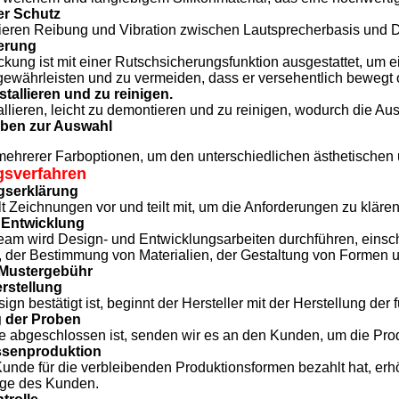
er Schutz
eren Reibung und Vibration zwischen Lautsprecherbasis und 
erung
kung ist mit einer Rutschsicherungsfunktion ausgestattet, um 
ewährleisten und zu vermeiden, dass er versehentlich bewegt o
stallieren und zu reinigen.
allieren, leicht zu demontieren und zu reinigen, wodurch die Au
rben zur Auswahl
 mehrerer Farboptionen, um den unterschiedlichen ästhetischen
sverfahren
gserklärung
t Zeichnungen vor und teilt mit, um die Anforderungen zu klären
 Entwicklung
eam wird Design- und Entwicklungsarbeiten durchführen, einschl
, der Bestimmung von Materialien, der Gestaltung von Formen 
 Mustergebühr
rstellung
gn bestätigt ist, beginnt der Hersteller mit der Herstellung der
g der Proben
 abgeschlossen ist, senden wir es an den Kunden, um die Pro
ssenproduktion
nde für die verbleibenden Produktionsformen bezahlt hat, erhöh
nge des Kunden.