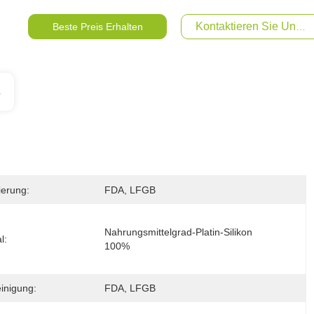
Kontaktieren Sie Uns Je
Beste Preis Erhalten
s
zierung:
FDA, LFGB
Nahrungsmittelgrad-Platin-Silikon 
l:
100%
inigung:
FDA, LFGB