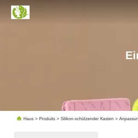
Ei
Haus
>
Produits
>
Silikon-schützender Kasten
>
Anpassun