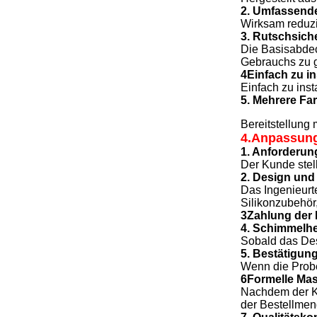
2. Umfassend
Wirksam reduzi
3. Rutschsich
Die Basisabdec
Gebrauchs zu g
4Einfach zu in
Einfach zu inst
5. Mehrere Fa
Bereitstellung
4.Anpassung
1. Anforderun
Der Kunde stell
2. Design und
Das Ingenieurt
Silikonzubehör
3Zahlung der
4. Schimmelhe
Sobald das Desi
5. Bestätigun
Wenn die Probe
6Formelle Ma
Nachdem der Ku
der Bestellme