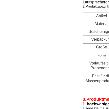
Lautsprechergr
2.Produktspezifik
Artikel
Material
Bescheinig
Verpacku
Größe
Form
Vorlaufzeit
Probenah
Frist für d
Massenprodu
3.Produktme
1. hochwertige
Hergestellt au