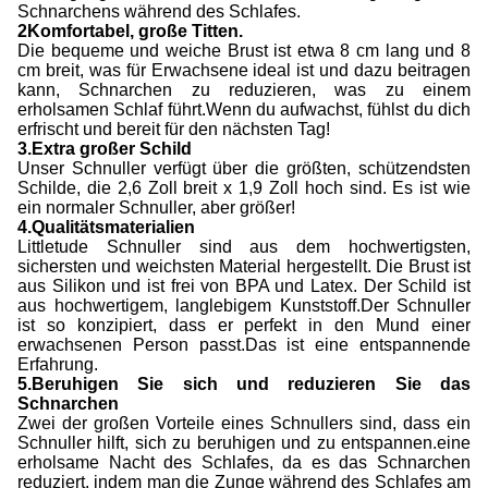
Schnarchens während des Schlafes.
2Komfortabel, große Titten.
Die bequeme und weiche Brust ist etwa 8 cm lang und 8
cm breit, was für Erwachsene ideal ist und dazu beitragen
kann, Schnarchen zu reduzieren, was zu einem
erholsamen Schlaf führt.Wenn du aufwachst, fühlst du dich
erfrischt und bereit für den nächsten Tag!
3.Extra großer Schild
Unser Schnuller verfügt über die größten, schützendsten
Schilde, die 2,6 Zoll breit x 1,9 Zoll hoch sind. Es ist wie
ein normaler Schnuller, aber größer!
4.Qualitätsmaterialien
Littletude Schnuller sind aus dem hochwertigsten,
sichersten und weichsten Material hergestellt. Die Brust ist
aus Silikon und ist frei von BPA und Latex. Der Schild ist
aus hochwertigem, langlebigem Kunststoff.Der Schnuller
ist so konzipiert, dass er perfekt in den Mund einer
erwachsenen Person passt.Das ist eine entspannende
Erfahrung.
5.Beruhigen Sie sich und reduzieren Sie das
Schnarchen
Zwei der großen Vorteile eines Schnullers sind, dass ein
Schnuller hilft, sich zu beruhigen und zu entspannen.eine
erholsame Nacht des Schlafes, da es das Schnarchen
reduziert, indem man die Zunge während des Schlafes am