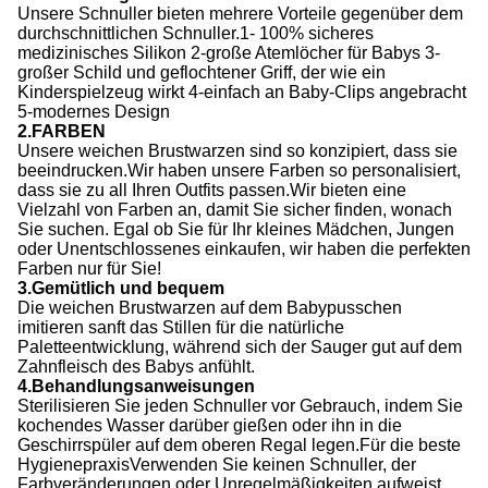
Unsere Schnuller bieten mehrere Vorteile gegenüber dem
durchschnittlichen Schnuller.1- 100% sicheres
medizinisches Silikon 2-große Atemlöcher für Babys 3-
großer Schild und geflochtener Griff, der wie ein
Kinderspielzeug wirkt 4-einfach an Baby-Clips angebracht
5-modernes Design
2.FARBEN
Unsere weichen Brustwarzen sind so konzipiert, dass sie
beeindrucken.Wir haben unsere Farben so personalisiert,
dass sie zu all Ihren Outfits passen.Wir bieten eine
Vielzahl von Farben an, damit Sie sicher finden, wonach
Sie suchen. Egal ob Sie für Ihr kleines Mädchen, Jungen
oder Unentschlossenes einkaufen, wir haben die perfekten
Farben nur für Sie!
3.Gemütlich und bequem
Die weichen Brustwarzen auf dem Babypusschen
imitieren sanft das Stillen für die natürliche
Paletteentwicklung, während sich der Sauger gut auf dem
Zahnfleisch des Babys anfühlt.
4.Behandlungsanweisungen
Sterilisieren Sie jeden Schnuller vor Gebrauch, indem Sie
kochendes Wasser darüber gießen oder ihn in die
Geschirrspüler auf dem oberen Regal legen.Für die beste
HygienepraxisVerwenden Sie keinen Schnuller, der
Farbveränderungen oder Unregelmäßigkeiten aufweist,