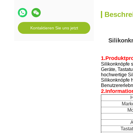
Beschre
Kontaktieren Sie uns jetzt
Silikonk
1.Produktpro
Silikonknöpfe s
Geräte, Tastat
hochwertige Sil
Silikonknöpfe h
Benutzererlebni
2.
Informatio
H
Mark
Mo
Tasta