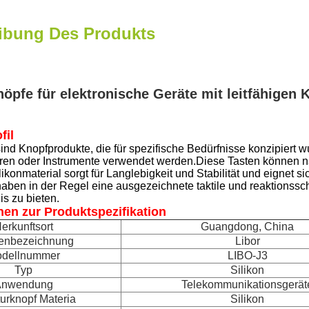
ibung Des Produkts
nöpfe für elektronische Geräte mit leitfähige
fil
ind Knopfprodukte, die für spezifische Bedürfnisse konzipiert 
uren oder Instrumente verwendet werden.Diese Tasten können
ikonmaterial sorgt für Langlebigkeit und Stabilität und eignet si
aben in der Regel eine ausgezeichnete taktile und reaktionssch
s zu bieten.
nen zur Produktspezifikation
erkunftsort
Guangdong, China
enbezeichnung
Libor
dellnummer
LIBO-J3
Typ
Silikon
Anwendung
Telekommunikationsgerät
turknopf Materia
Silikon