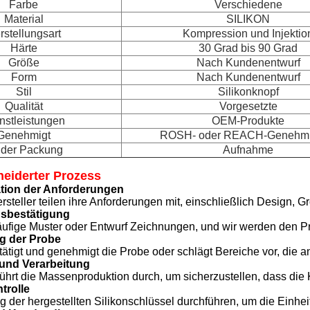
Farbe
Verschiedene
Material
SILIKON
rstellungsart
Kompression und Injektio
Härte
30 Grad bis 90 Grad
Größe
Nach Kundenentwurf
Form
Nach Kundenentwurf
Stil
Silikonknopf
Qualität
Vorgesetzte
nstleistungen
OEM-Produkte
Genehmigt
ROSH- oder REACH-Genehm
 der Packung
Aufnahme
eiderter Prozess
tion der Anforderungen
steller teilen ihre Anforderungen mit, einschließlich Design, 
nsbestätigung
rläufige Muster oder Entwurf Zeichnungen, und wir werden den 
 der Probe
ätigt und genehmigt die Probe oder schlägt Bereiche vor, die
 und Verarbeitung
 führt die Massenproduktion durch, um sicherzustellen, dass di
trolle
g der hergestellten Silikonschlüssel durchführen, um die Einhe