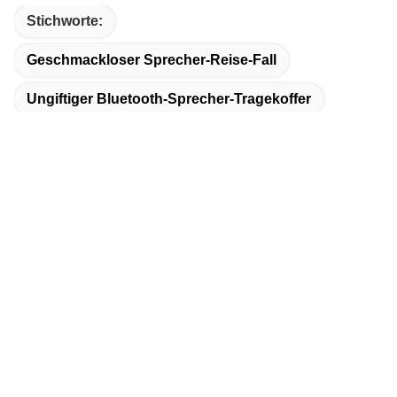
Stichworte:
Geschmackloser Sprecher-Reise-Fall
Ungiftiger Bluetooth-Sprecher-Tragekoffer
Geruchloser Tragbarer Sprecher-Tragekoffer
Schnelle Kontaktaufnahme
Adresse:
No.1, Jianshe-Straße, Industriegebiet Shangsha zweite,
Chang'an-Stadt, Dongguan-Stadt, Provinz Guangdong
Telefon:
86-0769-85332991-8:30