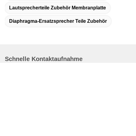
Lautsprecherteile Zubehör Membranplatte
Diaphragma-Ersatzsprecher Teile Zubehör
Schnelle Kontaktaufnahme
Adresse:
No.1, Jianshe-Straße, Industriegebiet Shangsha zweite,
Chang'an-Stadt, Dongguan-Stadt, Provinz Guangdong
Telefon:
86-0769-85332991-8:30
E-Mail-Adresse
Sqw@dglbcr.com