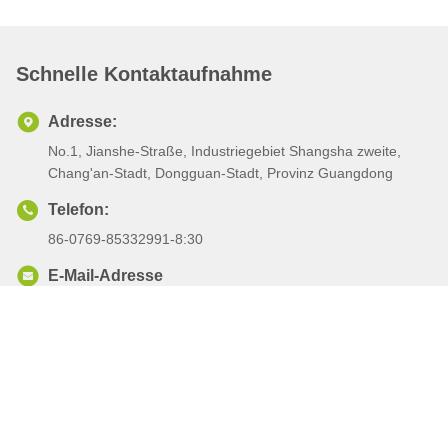
Schnelle Kontaktaufnahme
Adresse:
No.1, Jianshe-Straße, Industriegebiet Shangsha zweite,
Chang'an-Stadt, Dongguan-Stadt, Provinz Guangdong
Telefon:
86-0769-85332991-8:30
E-Mail-Adresse
Sqw@dglbcr.com
Datenschutzrichtlinie
|
Sitemap
| China Gute Qualität Silikon-
Zahnenspielzeug Lieferant. Urheberrecht 2023-2025 Dongguan